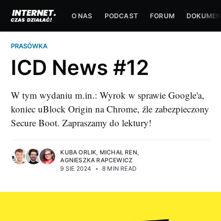
O NAS
PODCAST
FORUM
DOKUMEN
PRASÓWKA
ICD News #12
W tym wydaniu m.in.: Wyrok w sprawie Google'a,
koniec uBlock Origin na Chrome, źle zabezpieczony
Secure Boot. Zapraszamy do lektury!
KUBA ORLIK
,
MICHAŁ REN
,
AGNIESZKA RAPCEWICZ
9 SIE 2024
•
8 MIN READ