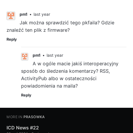
pm1
•
last year
Jak można sprawdzić tego pkfaila? Gdzie
znaleźć ten plik z firmware?
Reply
pm1
•
last year
A w ogóle macie jakiś interoperacyjny
sposób do śledzenia komentarzy? RSS,
ActivityPub albo w ostateczności
powiadomienia na maila?
Reply
MORE IN
PRASÓWKA
ICD News #22