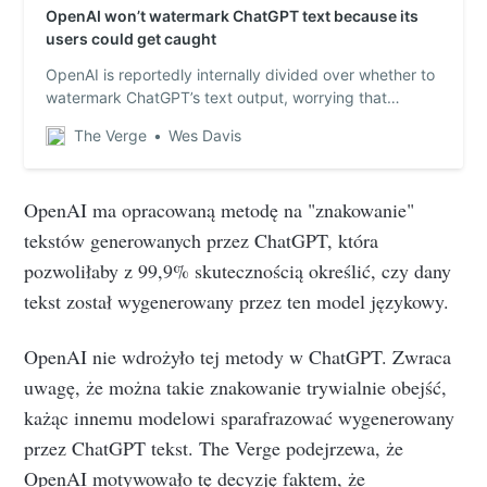
OpenAI won’t watermark ChatGPT text because its
users could get caught
OpenAI is reportedly internally divided over whether to
watermark ChatGPT’s text output, worrying that
although benefits exist, it could turn off users.
The Verge
Wes Davis
OpenAI ma opracowaną metodę na "znakowanie"
tekstów generowanych przez ChatGPT, która
pozwoliłaby z 99,9% skutecznością określić, czy dany
tekst został wygenerowany przez ten model językowy.
OpenAI nie wdrożyło tej metody w ChatGPT. Zwraca
uwagę, że można takie znakowanie trywialnie obejść,
każąc innemu modelowi sparafrazować wygenerowany
przez ChatGPT tekst. The Verge podejrzewa, że
OpenAI motywowało tę decyzję faktem, że