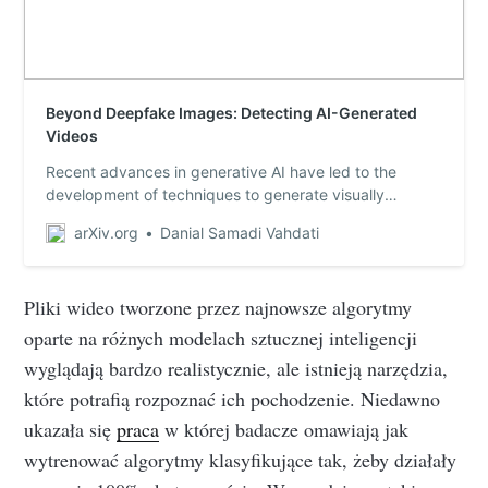
Beyond Deepfake Images: Detecting AI-Generated
Videos
Recent advances in generative AI have led to the
development of techniques to generate visually
realistic synthetic video. While a number of techniques
arXiv.org
Danial Samadi Vahdati
have been developed to detect AI-generated synthetic
images, in this paper we show that synthetic image
detectors are unable to detect synthetic vid…
Pliki wideo tworzone przez najnowsze algorytmy
oparte na różnych modelach sztucznej inteligencji
wyglądają bardzo realistycznie, ale istnieją narzędzia,
które potrafią rozpoznać ich pochodzenie. Niedawno
ukazała się
praca
w której badacze omawiają jak
wytrenować algorytmy klasyfikujące tak, żeby działały