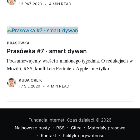
13 PAŹ 2020
•
4 MIN READ
PRASÓWKA
Prasówka #7 · smart dywan
Podsumowujemy wieści z minionego tygodnia. O redukcjach w
Mozilli, RSS, konflikcie Fortnite z Apple i nie tylko
KUBA ORLIK
17 SIE 2020
•
4 MIN READ
Fundacja Internet. Czas działać!
© 2026
Najnowsze posty
RSS
Gitea
Materiały prasowe
Kontakt
Polityka prywatności