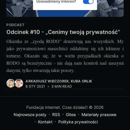
PODCAST
Odcinek #10 - „Cenimy twoją prywatność”
Okienka ze „zgodą RODO” denerwują nas wszystkich. My
jako prywatnościowi masochiści oddaliśmy się ich lekturze i
torturze. Okazało się, że w wielu przypadkach okienka o
RODO są bezużyteczne - nie dają nam kontroli nad naszymi
danymi, tylko stwarzają takie pozory.
ARKADIUSZ WIECZOREK
,
KUBA ORLIK
8 STY 2021
•
3 MIN READ
Fundacja Internet. Czas działać!
© 2026
Najnowsze posty
RSS
Gitea
Materiały prasowe
Kontakt
Polityka prywatności