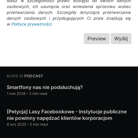
Masz w szczególności prawo dostępu do swoich danych
osobowych, ich usunięcia oraz wniesienia sprzeciwu wobec
przetwarzania danych. Szczegóły dotyczące przetwarzania
danych osobowych i przysługujących Ci praw znajdują się
w
Polityce prywatności
.
MORE IN
PODCAST
Smartfony nas nie podsłuchują?
1 kwi 2026
– 2 min read
[Petycja] Lasy Facebookowe - Instytucje publiczne
nie powinny napędzać klientów korporacjom
8 wrz 2025
– 5 min read