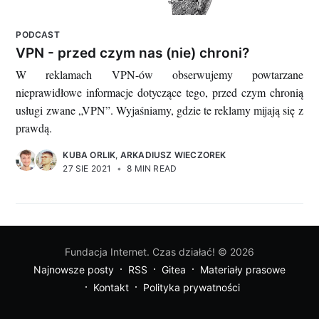
PODCAST
VPN - przed czym nas (nie) chroni?
W reklamach VPN-ów obserwujemy powtarzane
nieprawidłowe informacje dotyczące tego, przed czym chronią
usługi zwane „VPN”. Wyjaśniamy, gdzie te reklamy mijają się z
prawdą.
KUBA ORLIK
,
ARKADIUSZ WIECZOREK
27 SIE 2021
•
8 MIN READ
Fundacja Internet. Czas działać!
© 2026
Najnowsze posty
RSS
Gitea
Materiały prasowe
Kontakt
Polityka prywatności