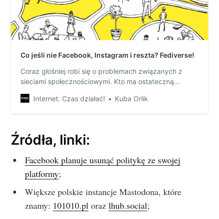
Co jeśli nie Facebook, Instagram i reszta? Fediverse!
Coraz głośniej robi się o problemach związanych z
sieciami społecznościowymi. Kto ma ostateczną
decyzję o tym, jakie treści mogą się znaleźć na
Internet. Czas działać!
Kuba Orlik
Facebooku? Dlaczego prywatna firma może zamknąć
konto na Twitterze? Co ma zrobić twórca, któremu
algorytm YouTube’a niesłusznie zdemonetyzował
filmik?
Źródła, linki:
Facebook planuje usunąć politykę ze swojej
platformy
;
Większe polskie instancje Mastodona, które
znamy:
101010.pl
oraz
lhub.social
;