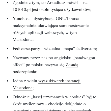
Zgodnie z tym, co Arkadiusz mówił -
na
101010.pl jest około tysiąca użytkowników
;
Yunohost
- dystrybucja GNU/Linuxa
maksymalnie ułatwiająca samohostowanie
różnych aplikacji webowych, w tym
Mastodona;
Fediverse.party
- wizualna „mapa” fediversum;
Nazwany przez nas po angielsku „bandwagon
effect” po polsku nazywa się
Zasadą
podczepienia
;
Jedna z wielu
wyszukiwarek instancji
Mastodona
;
Odnośnie „haseł trzymanych w cookies” był to
skrót myśleniowy - chodziło dokładnie o
ustawienie wartości
w ciasteczkach,
debug=1