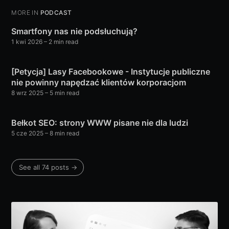
MORE IN
PODCAST
Smartfony nas nie podsłuchują?
1 kwi 2026
– 2 min read
[Petycja] Lasy Facebookowe - Instytucje publiczne
nie powinny napędzać klientów korporacjom
8 wrz 2025
– 5 min read
Bełkot SEO: strony WWW pisane nie dla ludzi
5 cze 2025
– 8 min read
See all 74 posts →